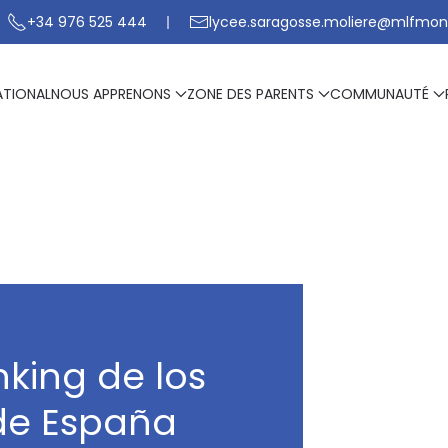
+34 976 525 444
lycee.saragosse.moliere@mlfmon
ATIONAL
NOUS APPRENONS
ZONE DES PARENTS
COMMUNAUTÉ
anking de los
de España