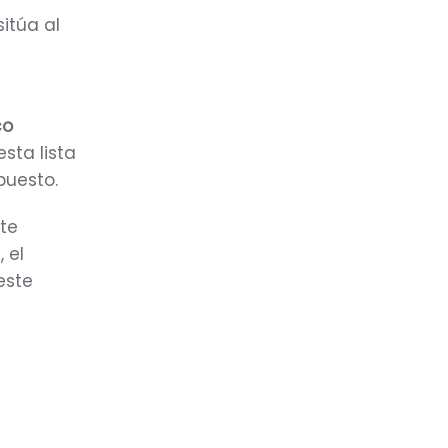
itúa al
co
esta lista
puesto.
ste
 el
este