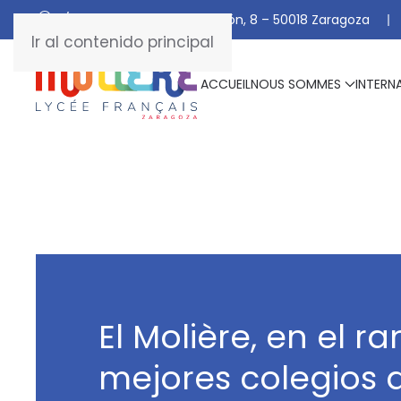
C/ De Manuel Marraco Ramón, 8 – 50018 Zaragoza
Ir al contenido principal
ACCUEIL
NOUS SOMMES
INTERN
El Molière, en el r
mejores colegios 