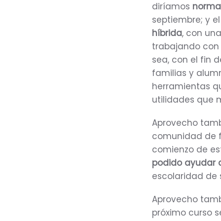
diríamos
norma
septiembre; y e
híbrida
, con un
trabajando con 
sea, con el fin 
familias y alum
herramientas qu
utilidades que 
Aprovecho tamb
comunidad de fa
comienzo de esta
podido ayudar a
escolaridad de s
Aprovecho tamb
próximo curso s