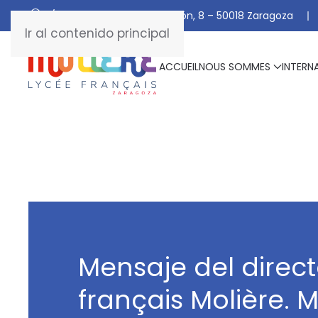
C/ De Manuel Marraco Ramón, 8 – 50018 Zaragoza
Ir al contenido principal
ACCUEIL
NOUS SOMMES
INTERN
Mensaje del direct
français Molière. 