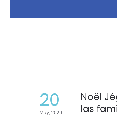
20
Noël Jé
las fami
May, 2020