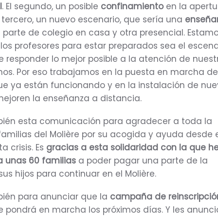
l
. El segundo, un posible
confinamiento
en la apertu
l tercero, un nuevo escenario, que sería una
enseña
a parte de colegio en casa y otra presencial. Estam
los profesores para estar preparados sea el escena
de responder lo mejor posible a la atención de nuest
nos. Por eso trabajamos en la puesta en marcha de
e ya están funcionando y en la instalación de nu
mejoren la enseñanza a distancia.
ién esta comunicación para agradecer a toda la
milias del Molière por su acogida y ayuda desde e
 crisis. Es
gracias a esta solidaridad con la que 
 unas 60 familias
a poder pagar una parte de la
us hijos para continuar en el Molière.
ién para anunciar que la
campaña de reinscripci
e pondrá en marcha los próximos días. Y les anunci