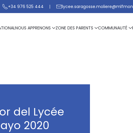
+34 976 525 444
lycee.saragosse.moliere@mlfmon
ATIONAL
NOUS APPRENONS
ZONE DES PARENTS
COMMUNAUTÉ
or del Lycée
Mayo 2020