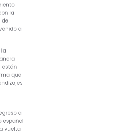
miento
con la
a de
 venido a
 la
manera
s están
orma que
endizajes
regreso a
o español
na vuelta