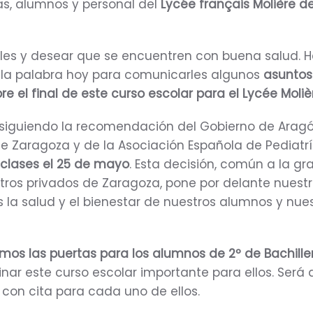
as, alumnos y personal del
Lycée français Molière d
rles y desear que se encuentren con buena salud. 
 la palabra hoy para comunicarles algunos
asuntos
e el final de este curso escolar para el Lycée Moliè
, siguiendo la recomendación del Gobierno de Aragó
 Zaragoza y de la Asociación Española de Pediatr
 clases el 25 de mayo
. Esta decisión, común a la gr
ros privados de Zaragoza, pone por delante nuest
s la salud y el bienestar de nuestros alumnos y nue
emos las puertas para los alumnos de 2º de Bachille
inar este curso escolar importante para ellos. Será
 con cita para cada uno de ellos.