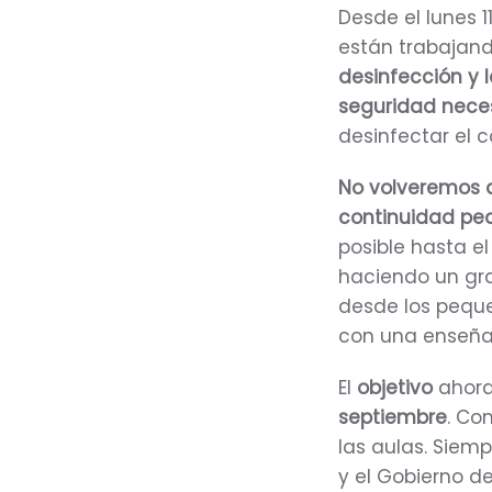
Desde el lunes 
están trabajand
desinfección y l
seguridad nece
desinfectar el c
No volveremos a
continuidad pe
posible hasta el
haciendo un gra
desde los peque
con una enseñan
El
objetivo
ahora
septiembre
. Co
las aulas. Sie
y el Gobierno d