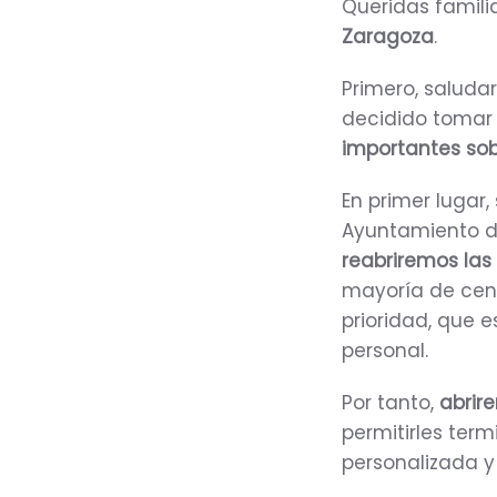
Queridas famili
Zaragoza
.
Primero, saluda
decidido tomar
importantes sobr
En primer lugar
Ayuntamiento de
reabriremos las
mayoría de cent
prioridad, que e
personal.
Por tanto,
abrir
permitirles term
personalizada y