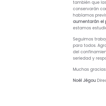
también que las
conservarán com
habíamos previs
aumentarán el 
estamos estudi
Seguimos traba
para todos. Agr
del confinamien
seriedad y resp
Muchas gracias 
Noël Jégou
Dire