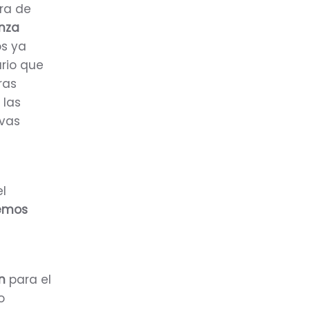
ra de
nza
os ya
rio que
ras
 las
evas
l
hemos
ón
para el
o