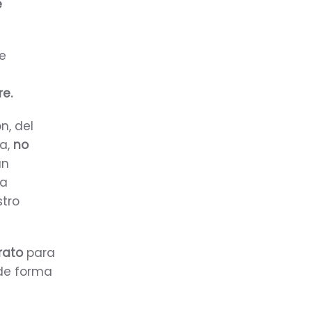
e
He
re.
n, del
ía,
no
an
ra
stro
rato
para
 de forma