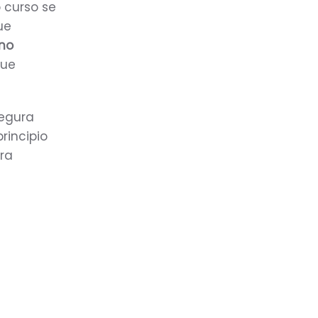
 curso se
ue
 no
que
segura
rincipio
ra