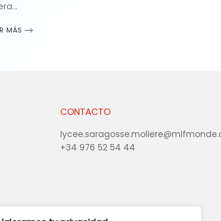
gera…
ER MÁS
CONTACTO
lycee.saragosse.moliere@mlfmonde.
+34 976 52 54 44
eb?
DANOS TU OPINIÓN