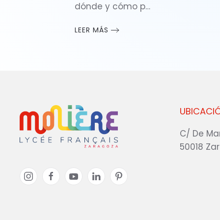
dónde y cómo p…
LEER MÁS
UBICACI
C/ De Ma
50018 Za