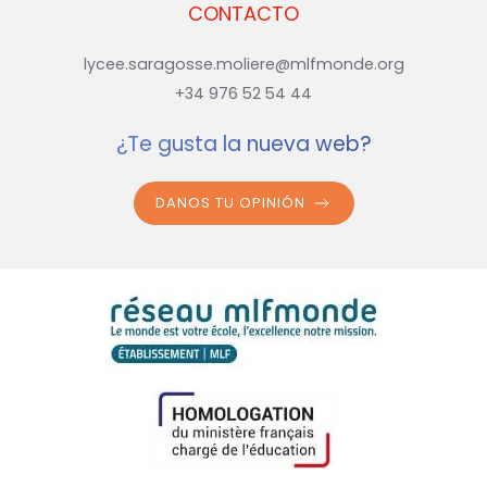
CONTACTO
lycee.saragosse.moliere@mlfmonde.org
+34 976 52 54 44
¿Te gusta la nueva web?
DANOS TU OPINIÓN