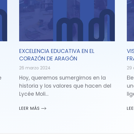
EXCELENCIA EDUCATIVA EN EL
VI
CORAZÓN DE ARAGÓN
FR
26 marzo 2024
29 
e
Hoy, queremos sumergirnos en la
Ele
historia y los valores que hacen del
un
Lycée Moli…
li
LEER MÁS
LE