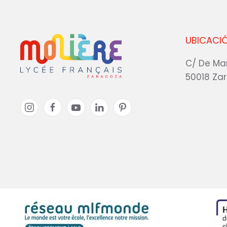
UBICACI
C/ De Ma
50018 Za