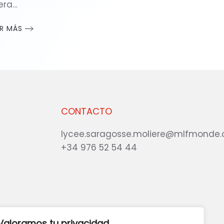
gera…
ER MÁS
CONTACTO
lycee.saragosse.moliere@mlfmonde.
+34 976 52 54 44
eb?
DANOS TU OPINIÓN
Valoramos tu privacidad