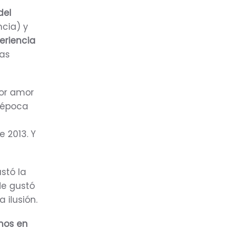
del
ncia) y
eriencia
mas
or amor
a época
o
e 2013. Y
stó la
Me gustó
 ilusión.
mnos en