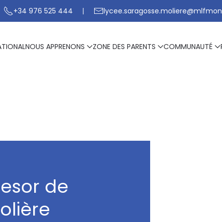
+34 976 525 444
lycee.saragosse.moliere@mlfmon
ATIONAL
NOUS APPRENONS
ZONE DES PARENTS
COMMUNAUTÉ
fesor de
olière