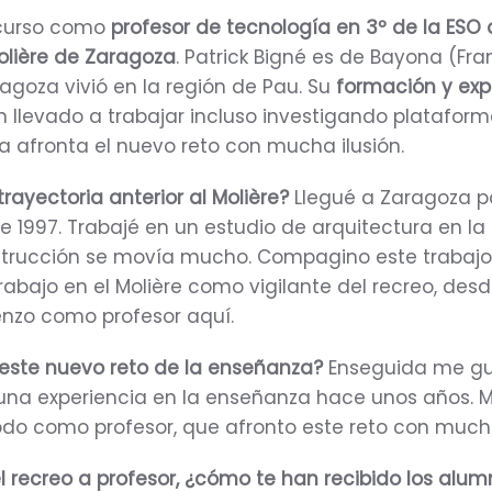
 curso como
profesor de tecnología en 3º de la ESO 
olière de Zaragoza
. Patrick Bigné es de Bayona (Fra
agoza vivió en la región de Pau. Su
formación y exp
n llevado a trabajar incluso investigando platafor
ra afronta el nuevo reto con mucha ilusión.
trayectoria anterior al Molière?
Llegué a Zaragoza p
de 1997. Trabajé en un estudio de arquitectura en l
nstrucción se movía mucho. Compagino este trabaj
abajo en el Molière como vigilante del recreo, desd
nzo como profesor aquí.
este nuevo reto de la enseñanza?
Enseguida me gu
una experiencia en la enseñanza hace unos años. 
odo como profesor, que afronto este reto con mucha
l recreo a profesor, ¿cómo te han recibido los alu