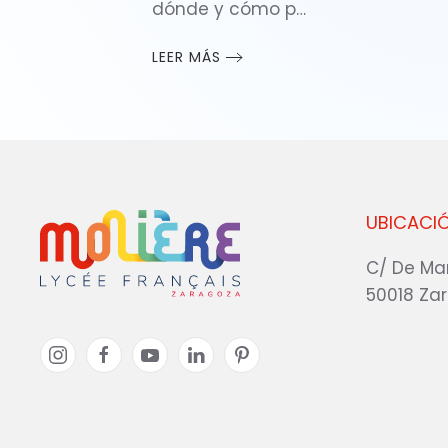
dónde y cómo p…
LEER MÁS
UBICACI
C/ De Ma
50018 Za