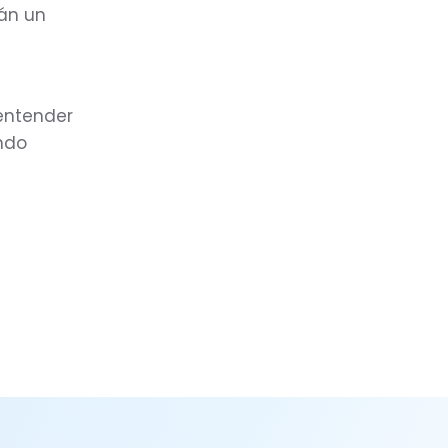
tán un
 entender
ndo