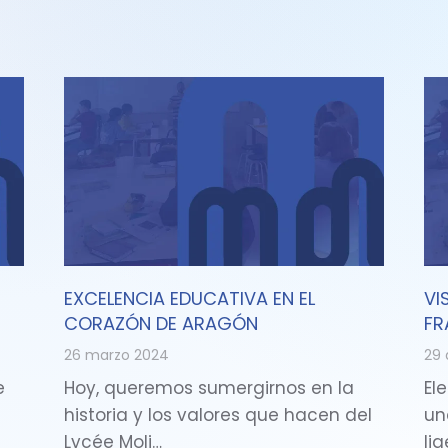
EXCELENCIA EDUCATIVA EN EL
VI
CORAZÓN DE ARAGÓN
FR
26 marzo 2024
29 
e
Hoy, queremos sumergirnos en la
Ele
historia y los valores que hacen del
un
Lycée Moli…
li