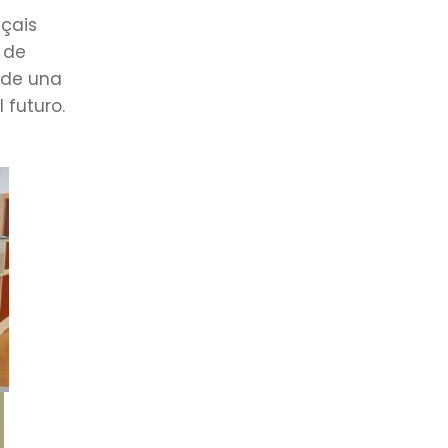
nçais
 de
 de una
 futuro.