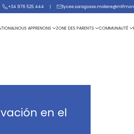
+34 976 525 444
lycee.saragosse.moliere@mlfmon
ATIONAL
NOUS APPRENONS
ZONE DES PARENTS
COMMUNAUTÉ
vación en el