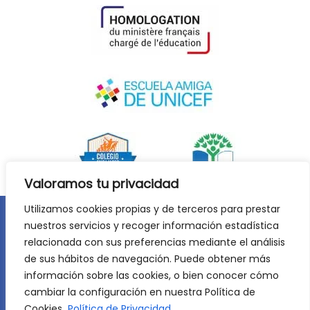
Valoramos tu privacidad
Utilizamos cookies propias y de terceros para prestar
nuestros servicios y recoger información estadística
Aviso legal
Política de privacidad
relacionada con sus preferencias mediante el análisis
Política de cookies
de sus hábitos de navegación. Puede obtener más
©
2026
Lycée Français Molière de Zaragoza. Todos los
información sobre las cookies, o bien conocer cómo
derechos reservados. Desarrollo web:
Jiménez Carbó Digital
.
cambiar la configuración en nuestra Política de
Cookies.
Política de Privacidad