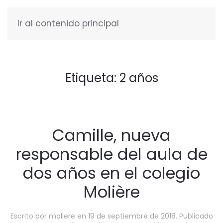
Ir al contenido principal
ESPAÑOL
Etiqueta:
2 años
Camille, nueva
responsable del aula de
dos años en el colegio
Molière
Escrito por
moliere
en
19 de septiembre de 2018
. Publicado