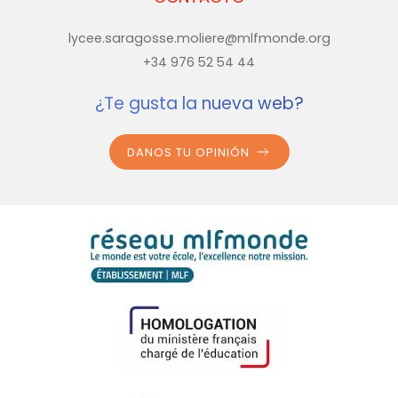
lycee.saragosse.moliere@mlfmonde.org
+34 976 52 54 44
¿Te gusta la nueva web?
DANOS TU OPINIÓN