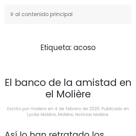
Ir al contenido principal
ESPAÑOL
Etiqueta:
acoso
El banco de la amistad en
el Molière
Escrito por
moliere
en
4 de febrero de 2020
. Publicado en
Lycée Molière
,
Molière
,
Noticias Molière
.
Así lo han retratado los