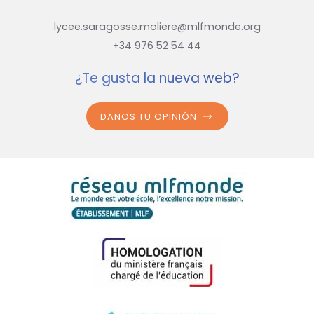
lycee.saragosse.moliere@mlfmonde.org
+34 976 52 54 44
¿Te gusta la nueva web?
DANOS TU OPINIÓN