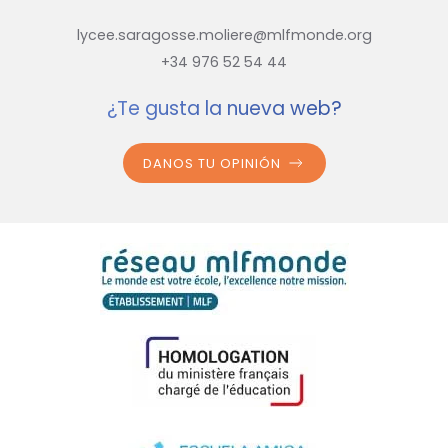
lycee.saragosse.moliere@mlfmonde.org
+34 976 52 54 44
¿Te gusta la nueva web?
DANOS TU OPINIÓN