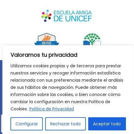
Valoramos tu privacidad
Utilizamos cookies propias y de terceros para prestar
nuestros servicios y recoger información estadística
Aviso legal
Política de privacidad
relacionada con sus preferencias mediante el análisis
Política de cookies
de sus hábitos de navegación. Puede obtener más
©
2026
Lycée Français Molière de Zaragoza. Todos los
información sobre las cookies, o bien conocer cómo
derechos reservados. Desarrollo web:
Jiménez Carbó Digital
.
cambiar la configuración en nuestra Política de
Cookies.
Política de Privacidad
Configurar
Rechazar todo
Aceptar todo