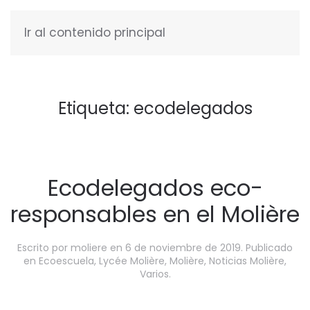
Ir al contenido principal
ESPAÑOL
Etiqueta:
ecodelegados
Ecodelegados eco-
responsables en el Molière
Escrito por
moliere
en
6 de noviembre de 2019
. Publicado
en
Ecoescuela
,
Lycée Molière
,
Molière
,
Noticias Molière
,
Varios
.