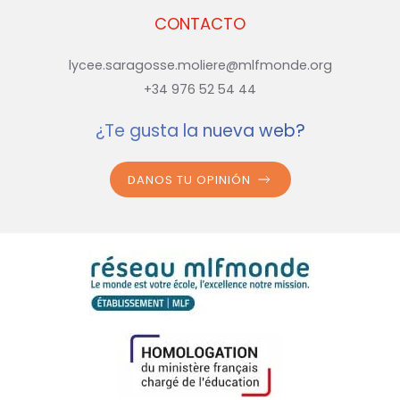
CONTACTO
lycee.saragosse.moliere@mlfmonde.org
+34 976 52 54 44
¿Te gusta la nueva web?
DANOS TU OPINIÓN