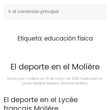
Ir al contenido principal
ESPAÑOL
Etiqueta:
educación física
El deporte en el Molière
Escrito por
moliere
en
31 de mayo de 2019
. Publicado en
Lycée Molière
,
Molière
,
Noticias Molière
.
El deporte en el Lycée
français Molière