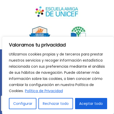
Valoramos tu privacidad
Utilizamos cookies propias y de terceros para prestar
nuestros servicios y recoger información estadística
Aviso legal
Política de privacidad
relacionada con sus preferencias mediante el análisis
Política de cookies
de sus hábitos de navegación. Puede obtener más
©
2026
Lycée Français Molière de Zaragoza. Todos los
información sobre las cookies, o bien conocer cómo
derechos reservados. Desarrollo web:
Jiménez Carbó Digital
.
cambiar la configuración en nuestra Política de
Cookies.
Política de Privacidad
Configurar
Rechazar todo
Aceptar todo