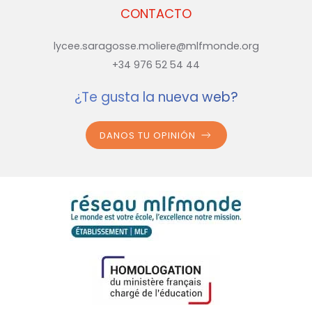
CONTACTO
lycee.saragosse.moliere@mlfmonde.org
+34 976 52 54 44
¿Te gusta la nueva web?
DANOS TU OPINIÓN