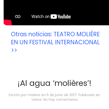
Otras noticias: TEATRO MOLIÈRE
EN UN FESTIVAL INTERNACIONAL
>>
¡Al agua ‘molières’!
Escrito por
moliere
en
5 de junio de 2017
. Publicado en
en
Varios
.
No hay comentarios
¡Al
agua ‘molières’!