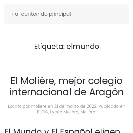
Ir al contenido principal
ESPAÑOL
Etiqueta:
elmundo
El Molière, mejor colegio
internacional de Aragón
Escrito por
moliere
en
21 de marzo de 2022
. Publicado en
BLOG
,
Lycée Molière
,
Molière
.
El Mundo y El Español eligen