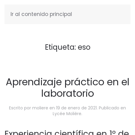
Ir al contenido principal
ESPAÑOL
Etiqueta:
eso
Aprendizaje práctico en el
laboratorio
Escrito por
moliere
en
19 de enero de 2021
. Publicado en
Lycée Molière
.
Experiencia científica en 1º de