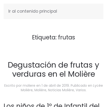
Ir al contenido principal
ESPAÑOL
Etiqueta:
frutas
Degustación de frutas y
verduras en el Molière
Escrito por
moliere
en
1 de abril de 2019
. Publicado en
Lycée
Molière
,
Molière
,
Noticias Molière
,
Varios
.
Los niños de 1º de Infantil del