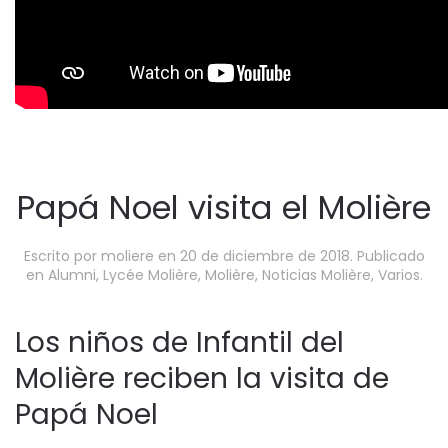
Papá Noel visita el Molière
Escrito por
moliere
en
20 de diciembre de 2018
. Publicado
en
Alumni
,
Lycée Molière
,
Molière
,
Noticias Molière
,
Varios
.
Los niños de Infantil del
Molière reciben la visita de
Papá Noel