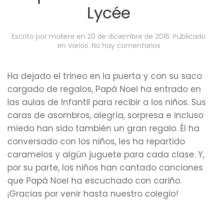
Lycée
Escrito por
moliere
en
20 de diciembre de 2016
. Publicado
en
en
Varios
.
No hay comentarios
Papá
Noel
aterriza
Ha dejado el trineo en la puerta y con su saco
en
cargado de regalos, Papá Noel ha entrado en
el
Lycée
las aulas de Infantil para recibir a los niños. Sus
caras de asombros, alegría, sorpresa e incluso
miedo han sido también un gran regalo. Él ha
conversado con los niños, les ha repartido
caramelos y algún juguete para cada clase. Y,
por su parte, los niños han cantado canciones
que Papá Noel ha escuchado con cariño.
¡Gracias por venir hasta nuestro colegio!