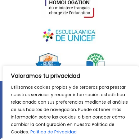
Valoramos tu privacidad
Utilizamos cookies propias y de terceros para prestar
nuestros servicios y recoger información estadística
Aviso legal
Política de privacidad
relacionada con sus preferencias mediante el análisis
Política de cookies
de sus hábitos de navegación. Puede obtener más
©
2026
Lycée Français Molière de Zaragoza. Todos los
información sobre las cookies, o bien conocer cómo
derechos reservados. Desarrollo web:
Jiménez Carbó Digital
.
cambiar la configuración en nuestra Política de
Cookies.
Política de Privacidad