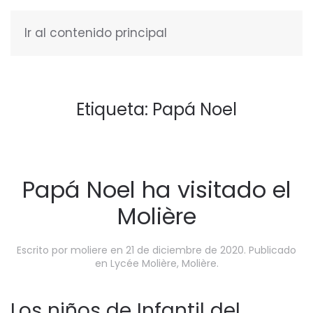
Ir al contenido principal
ESPAÑOL
Etiqueta:
Papá Noel
Papá Noel ha visitado el
Molière
Escrito por
moliere
en
21 de diciembre de 2020
. Publicado
en
Lycée Molière
,
Molière
.
Los niños de Infantil del