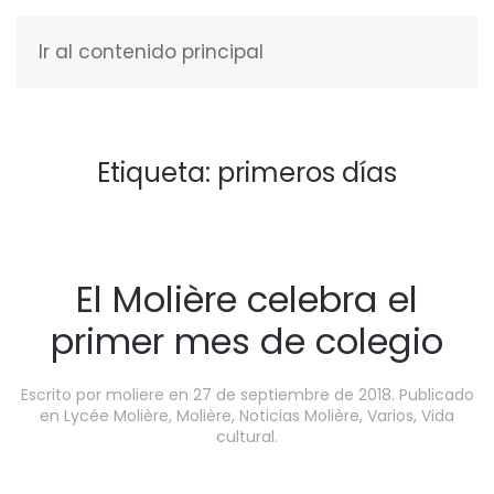
Ir al contenido principal
ESPAÑOL
Etiqueta:
primeros días
El Molière celebra el
primer mes de colegio
Escrito por
moliere
en
27 de septiembre de 2018
. Publicado
en
Lycée Molière
,
Molière
,
Noticias Molière
,
Varios
,
Vida
cultural
.