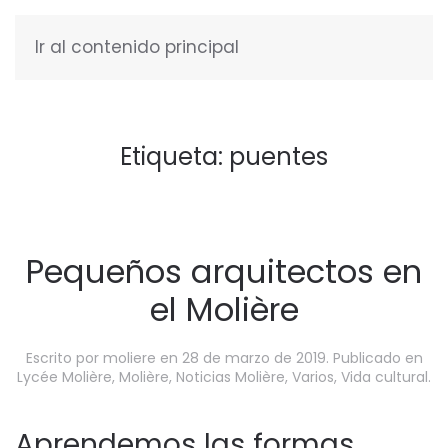
Ir al contenido principal
ESPAÑOL
Etiqueta:
puentes
Pequeños arquitectos en
el Molière
Escrito por
moliere
en
28 de marzo de 2019
. Publicado en
Lycée Molière
,
Molière
,
Noticias Molière
,
Varios
,
Vida cultural
.
Aprendemos las formas