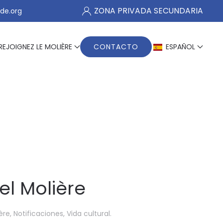
ZONA PRIVADA SECUNDARIA
de.org
REJOIGNEZ LE MOLIÈRE
CONTACTO
ESPAÑOL
el Molière
ère
,
Notificaciones
,
Vida cultural
.