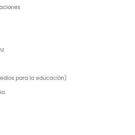
aciones
nz
edios para la educaciòn)
ña