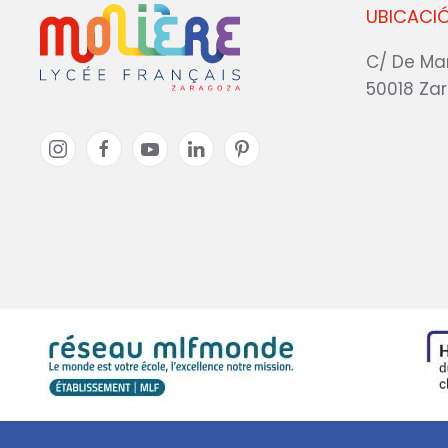
UBICACI
C/ De Ma
50018 Za