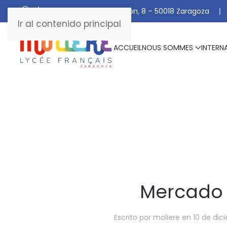
C/ De Manuel Marraco Ramón, 8 – 50018 Zaragoza
Ir al contenido principal
ACCUEIL
NOUS SOMMES
INTERN
Mercado s
Escrito por
moliere
en
10 de dic