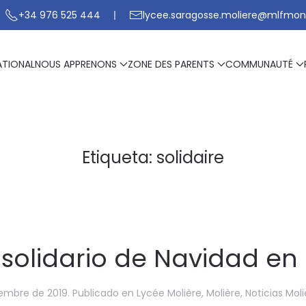
+34 976 525 444
lycee.saragosse.moliere@mlfmon
ATIONAL
NOUS APPRENONS
ZONE DES PARENTS
COMMUNAUTÉ
Etiqueta:
solidaire
olidario de Navidad en 
iembre de 2019
. Publicado en
Lycée Molière
,
Molière
,
Noticias Moli