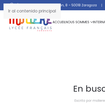
C/ De Manuel Marraco Ramón, 8 – 50018 Zaragoza
Ir al contenido principal
ACCUEIL
NOUS SOMMES
INTERN
En busc
Escrito por
moliere