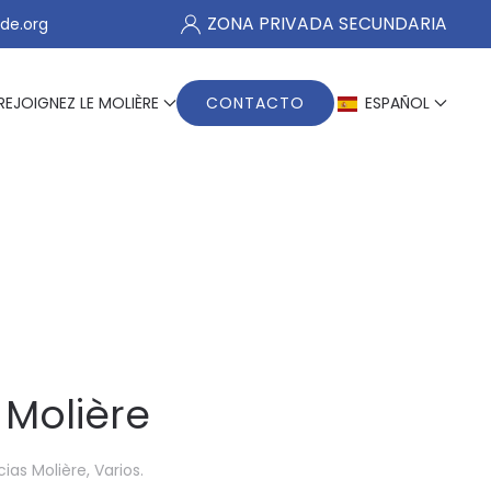
ZONA PRIVADA SECUNDARIA
de.org
REJOIGNEZ LE MOLIÈRE
CONTACTO
ESPAÑOL
 Molière
cias Molière
,
Varios
.