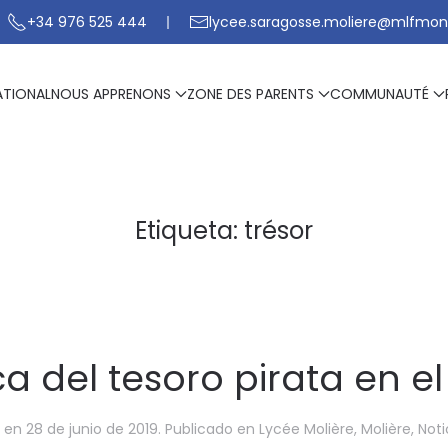
+34 976 525 444
lycee.saragosse.moliere@mlfmon
ATIONAL
NOUS APPRENONS
ZONE DES PARENTS
COMMUNAUTÉ
Etiqueta:
trésor
a del tesoro pirata en el
en
28 de junio de 2019
. Publicado en
Lycée Molière
,
Molière
,
Noti