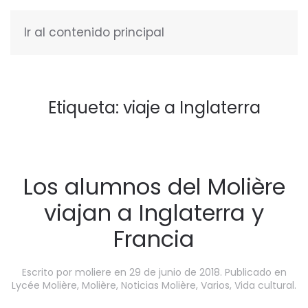
Ir al contenido principal
ESPAÑOL
Etiqueta:
viaje a Inglaterra
Los alumnos del Molière
viajan a Inglaterra y
Francia
Escrito por
moliere
en
29 de junio de 2018
. Publicado en
Lycée Molière
,
Molière
,
Noticias Molière
,
Varios
,
Vida cultural
.