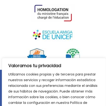
Valoramos tu privacidad
Utilizamos cookies propias y de terceros para prestar
nuestros servicios y recoger información estadística
Aviso legal
Política de privacidad
relacionada con sus preferencias mediante el análisis
Política de cookies
de sus hábitos de navegación. Puede obtener más
©
2026
Lycée Français Molière de Zaragoza. Todos los
información sobre las cookies, o bien conocer cómo
derechos reservados. Desarrollo web:
Jiménez Carbó Digital
.
cambiar la configuración en nuestra Política de