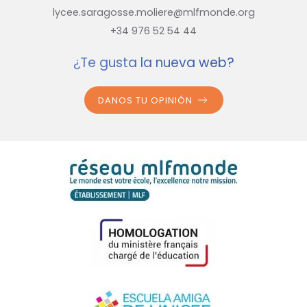
lycee.saragosse.moliere@mlfmonde.org
+34 976 52 54 44
¿Te gusta la nueva web?
DANOS TU OPINIÓN