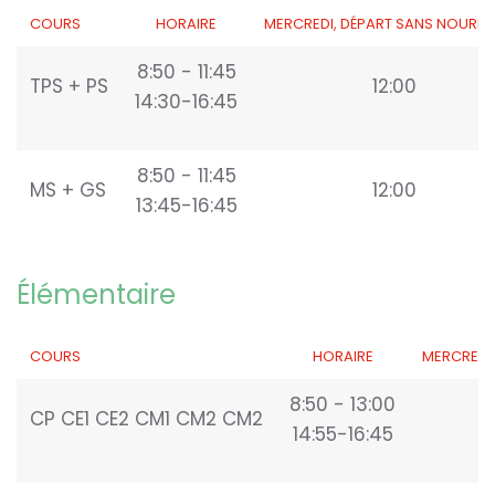
COURS
HORAIRE
MERCREDI, DÉPART SANS NOURRI
8:50 - 11:45
TPS + PS
12:00
14:30-16:45
8:50 - 11:45
MS + GS
12:00
13:45-16:45
Élémentaire
COURS
HORAIRE
MERCREDI
8:50 - 13:00
CP CE1 CE2 CM1 CM2 CM2
14:55-16:45