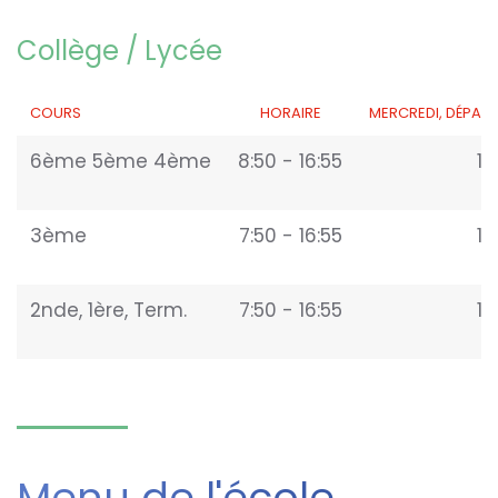
Collège / Lycée
COURS
HORAIRE
MERCREDI, DÉPAR
6ème 5ème 4ème
8:50 - 16:55
13
3ème
7:50 - 16:55
13
2nde, 1ère, Term.
7:50 - 16:55
14
Menu de l'école