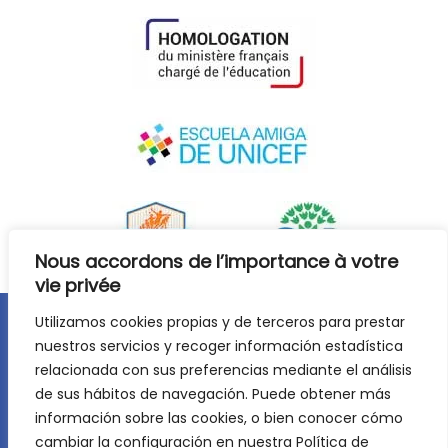
Nous accordons de l’importance à votre
vie privée
Utilizamos cookies propias y de terceros para prestar
Avis juridique
Politique de confidentialité
nuestros servicios y recoger información estadística
relacionada con sus preferencias mediante el análisis
Politique de cookies
de sus hábitos de navegación. Puede obtener más
©
2026
Lycée Français Molière de Saragosse. Tous droits
información sobre las cookies, o bien conocer cómo
réservés. Développement web :
Jiménez Carbó Digital
.
cambiar la configuración en nuestra Política de