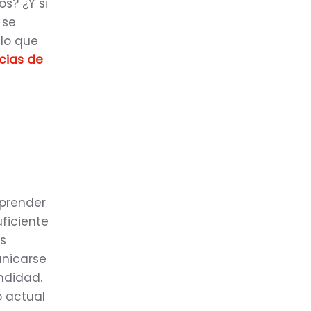
os? ¿Y si
 se
lo que
cias de
prender
ficiente
s
unicarse
ndidad.
o actual