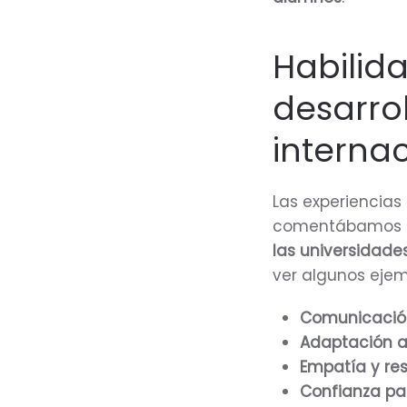
Habilid
desarrol
interna
Las experiencias
comentábamos an
las universidade
ver algunos ejem
Comunicación 
Adaptación a
Empatía y re
Confianza pa