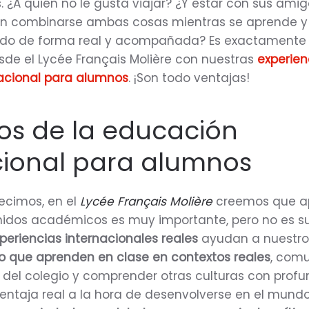
 ¿A quién no le gusta viajar? ¿Y estar con sus amig
 combinarse ambas cosas mientras se aprende y
do de forma real y acompañada? Es exactamente 
de el Lycée Français Molière con nuestras
experien
nacional para alumnos
. ¡Son todo ventajas!
ios de la educación
cional para alumnos
cimos, en el
Lycée Français Molière
creemos que a
nidos académicos es muy importante, pero no es su
periencias internacionales reales
ayudan a nuestro
lo que aprenden en clase en contextos reales
, com
a del colegio y comprender otras culturas con profu
ventaja real a la hora de desenvolverse en el mund