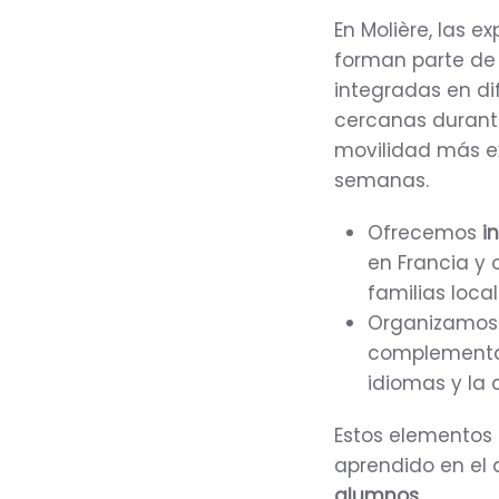
En Molière, las e
forman parte de
integradas en di
cercanas durant
movilidad más ex
semanas.
Ofrecemos
i
en Francia y 
familias loca
Organizamo
complementan
idiomas y la
Estos elementos
aprendido en el
alumnos
.