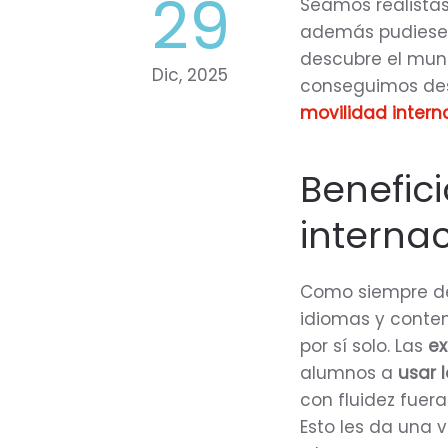
29
Seamos realistas.
además pudiesen
descubre el mun
Dic, 2025
conseguimos des
movilidad inter
Benefic
interna
Como siempre de
idiomas y conte
por sí solo. Las
ex
alumnos a
usar 
con fluidez fuer
Esto les da una 