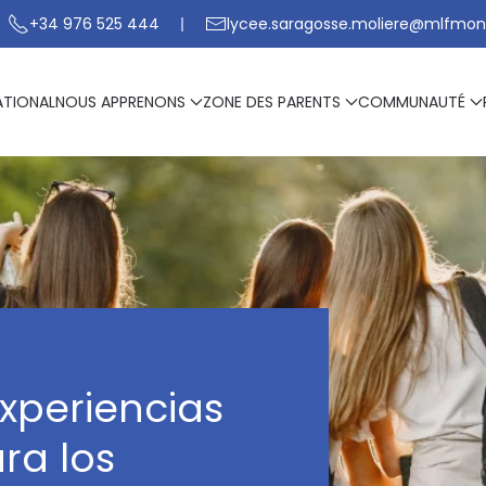
+34 976 525 444
lycee.saragosse.moliere@mlfmon
ATIONAL
NOUS APPRENONS
ZONE DES PARENTS
COMMUNAUTÉ
experiencias
ra los