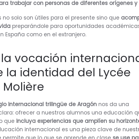
ra trabajar con personas de diferentes orígenes y 
 no solo son útiles para el presente sino que
acomp
vida
preparándole para oportunidades académica
en España como en el extranjero.
 la vocación internaciona
 la identidad del Lycée
 Molière
io internacional trilingüe de Aragón
nos da una
clara: ofrecer a nuestros alumnos una educación q
ino que
incluya experiencias que amplíen su horizont
ducación internacional es una pieza clave de nuest
e permite que lo que se aprende en clase
se use pa