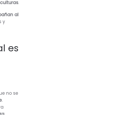
culturas
.
añan al
s y
l es
ue no se
e
.
ra
ra