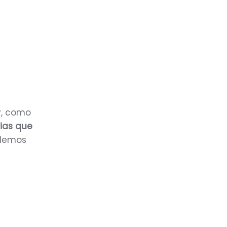
y, como
ias que
odemos