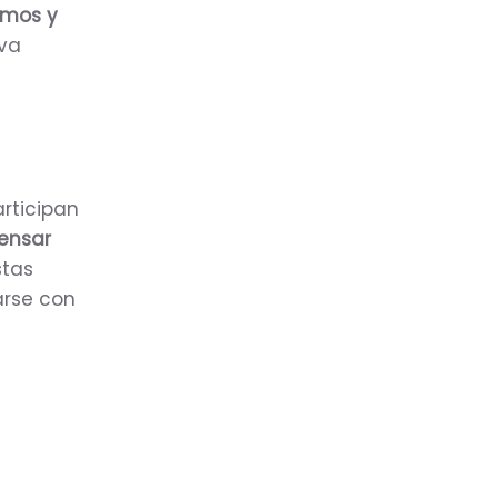
smos y
iva
rticipan
ensar
stas
arse con