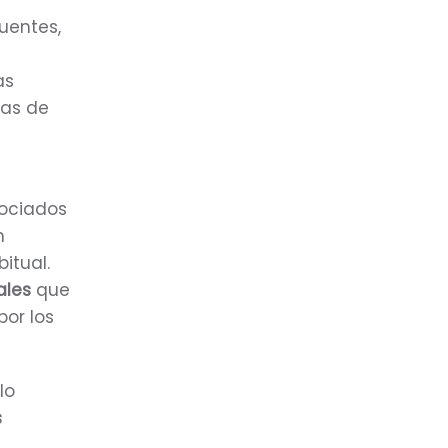
cuentes,
as
mas de
ociados
n
itual.
ales
que
or los
lo
s