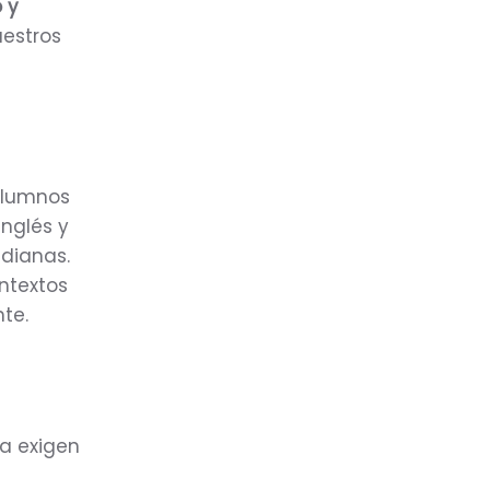
 y
uestros
alumnos
inglés y
dianas.
ontextos
te.
sa exigen