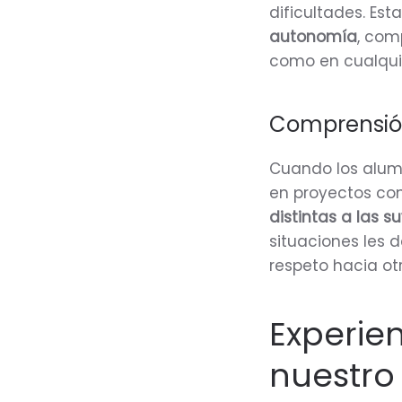
dificultades. Es
autonomía
, com
como en cualquie
Comprensión
Cuando los alum
en proyectos co
distintas a las s
situaciones les 
respeto hacia otr
Experie
nuestro