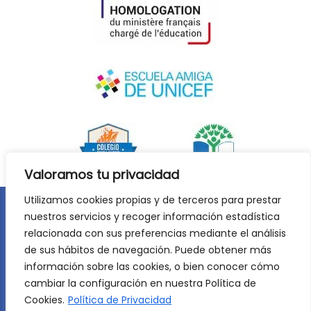
Valoramos tu privacidad
Utilizamos cookies propias y de terceros para prestar
nuestros servicios y recoger información estadística
Aviso legal
Política de privacidad
relacionada con sus preferencias mediante el análisis
Política de cookies
de sus hábitos de navegación. Puede obtener más
©
2026
Lycée Français Molière de Zaragoza. Todos los
información sobre las cookies, o bien conocer cómo
derechos reservados. Desarrollo web:
Jiménez Carbó Digital
.
cambiar la configuración en nuestra Política de
Cookies.
Política de Privacidad