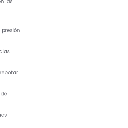
n las
l
a presión
alas
rebotar
 de
nos