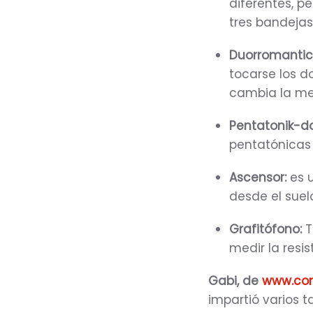
diferentes, p
tres bandejas
Duorromantic
tocarse los d
cambia la me
Pentatonik-d
pentatónicas
Ascensor:
es u
desde el suel
Grafitófono:
T
medir la resis
Gabi, de
www.co
impartió varios ta