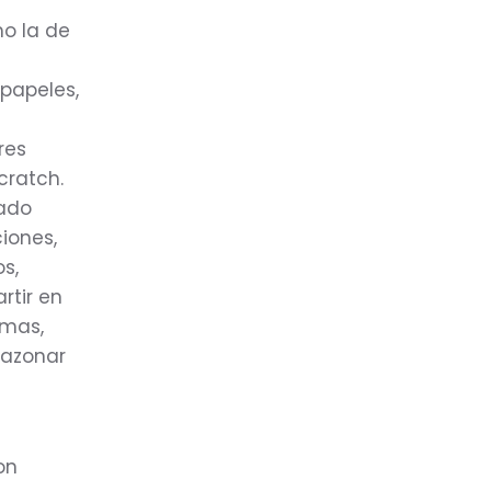
o la de
 papeles,
res
cratch.
nado
iones,
s,
rtir en
amas,
razonar
on