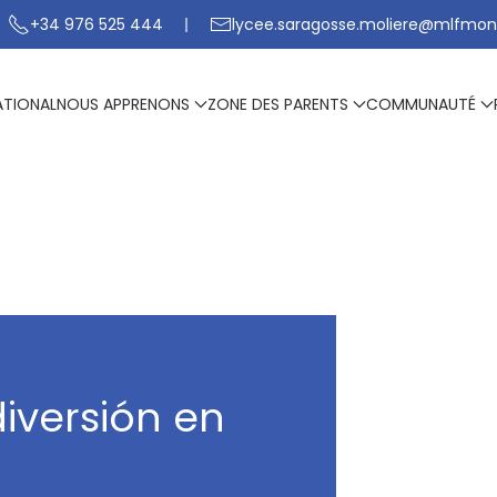
+34 976 525 444
lycee.saragosse.moliere@mlfmon
ATIONAL
NOUS APPRENONS
ZONE DES PARENTS
COMMUNAUTÉ
diversión en