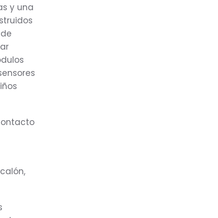
as y una
struidos
 de
ear
ódulos
 sensores
niños
contacto
calón,
s