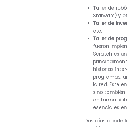
Taller de robó
Starwars) y ot
Taller de inv
etc.
Taller de pr
fueron implem
Scratch es un
principalment
historias int
programas, ar
la red.
Este e
sino también 
de forma sist
esenciales en
Dos días donde l