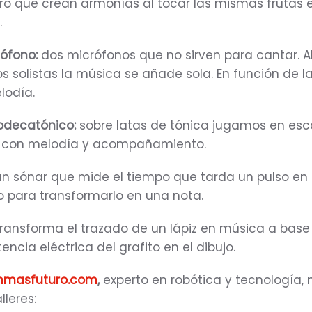
ero que crean armonías al tocar las mismas frutas e
.
ófono:
dos micrófonos que no sirven para cantar. A
os solistas la música se añade sola. En función de l
lodía.
odecatónico:
sobre latas de tónica jugamos en esc
 con melodía y acompañamiento.
n sónar que mide el tiempo que tarda un pulso en 
o para transformarlo en una nota.
ransforma el trazado de un lápiz en música a base
tencia eléctrica del grafito en el dibujo.
nmasfuturo.com
,
experto en robótica y tecnología, 
lleres: