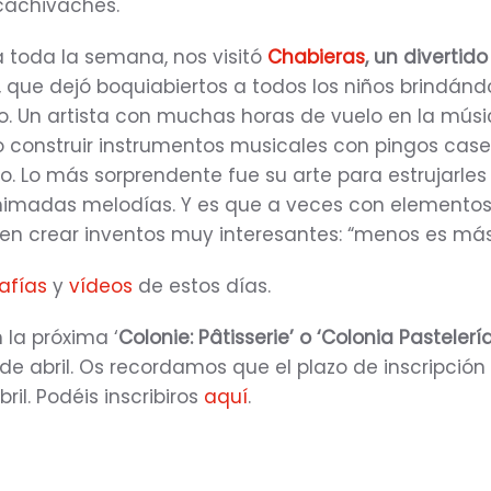
 cachivaches.
 toda la semana, nos visitó
Chabieras
, un divertid
, que dejó boquiabiertos a todos los niños brindán
to. Un artista con muchas horas de vuelo en la mús
construir instrumentos musicales con pingos case
o. Lo más sorprendente fue su arte para estrujarles
nimadas melodías. Y es que a veces con elemento
den crear inventos muy interesantes: “menos es más
afías
y
vídeos
de estos días.
la próxima ‘
Colonie: Pâtisserie’ o ‘Colonia Pastelería
21 de abril. Os recordamos que el plazo de inscripción 
ril. Podéis inscribiros
aquí
.