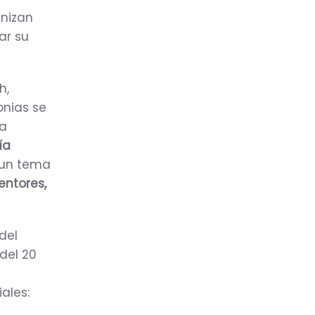
anizan
ar su
h,
onias se
 a
ía
 un tema
ventores,
del
 del 20
ales: