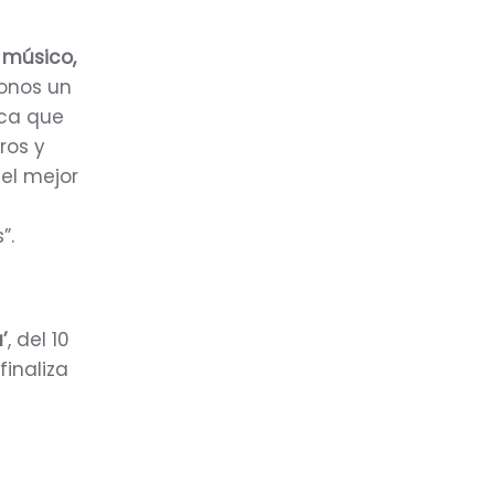
o músico,
donos un
ica que
ros y
 el mejor
s
”.
’
, del 10
finaliza