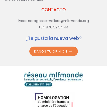
CONTACTO
lycee.saragosse.moliere@mlfmonde.org
+34 976 52 54 44
¿Te gusta la nueva web?
DANOS TU OPINIÓN