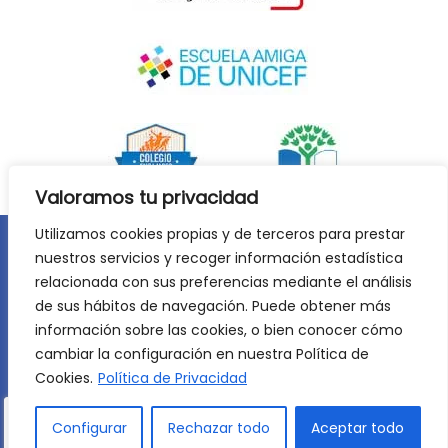
Valoramos tu privacidad
Utilizamos cookies propias y de terceros para prestar
nuestros servicios y recoger información estadística
Aviso legal
Política de privacidad
relacionada con sus preferencias mediante el análisis
Política de cookies
de sus hábitos de navegación. Puede obtener más
©
2026
Lycée Français Molière de Zaragoza. Todos los
información sobre las cookies, o bien conocer cómo
derechos reservados. Desarrollo web:
Jiménez Carbó Digital
.
cambiar la configuración en nuestra Política de
Cookies.
Política de Privacidad
Configurar
Rechazar todo
Aceptar todo