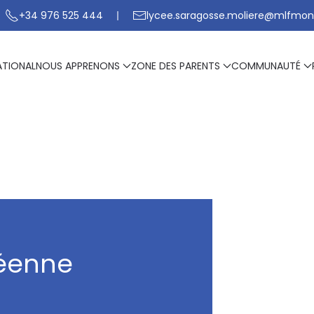
+34 976 525 444
lycee.saragosse.moliere@mlfmon
ATIONAL
NOUS APPRENONS
ZONE DES PARENTS
COMMUNAUTÉ
céenne