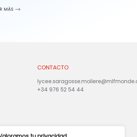
ER MÁS
CONTACTO
lycee.saragosse.moliere@mlfmonde.
+34 976 52 54 44
eb?
DANOS TU OPINIÓN
Valoramos tu privacidad