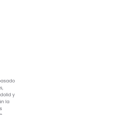
 pasado
s,
dolid y
án la
s