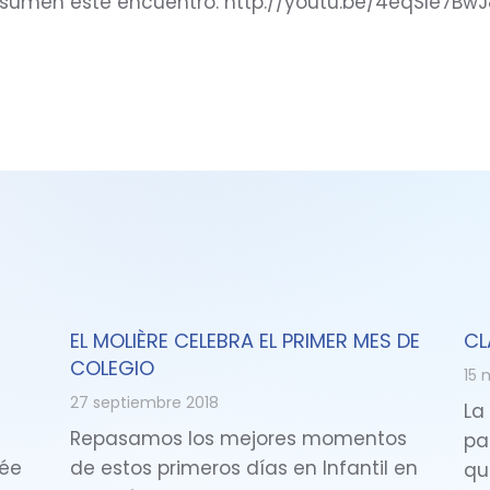
sumen este encuentro. http://youtu.be/4eqSle7BwJ
EL MOLIÈRE CELEBRA EL PRIMER MES DE
CL
COLEGIO
15 
27 septiembre 2018
La
Repasamos los mejores momentos
pa
cée
de estos primeros días en Infantil en
qu