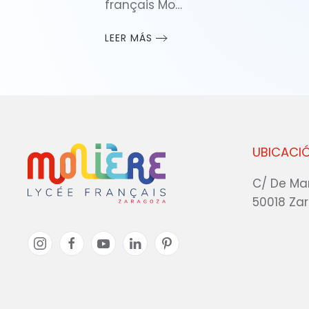
français Mo…
LEER MÁS
UBICACI
C/ De Ma
50018 Za