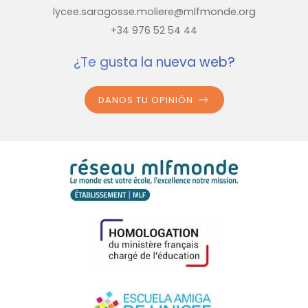
lycee.saragosse.moliere@mlfmonde.org
+34 976 52 54 44
¿Te gusta la nueva web?
DANOS TU OPINIÓN