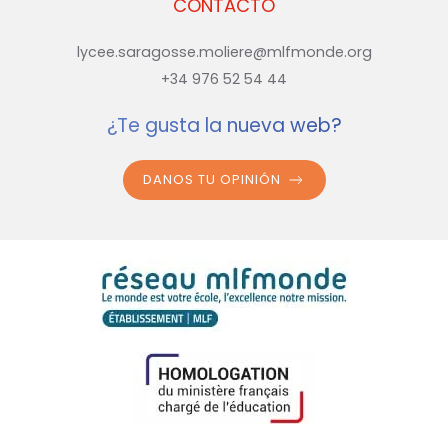
CONTACTO
lycee.saragosse.moliere@mlfmonde.org
+34 976 52 54 44
¿Te gusta la nueva web?
DANOS TU OPINIÓN