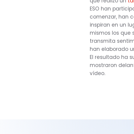
que realizó un
ta
ESO han particip
comenzar, han c
inspiran en un l
mismos los que s
transmita sentimi
han elaborado un
El resultado ha 
mostraron delan
vídeo.