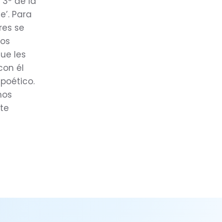
 3º de la
e’. Para
res se
los
ue les
con él
poético.
nos
te