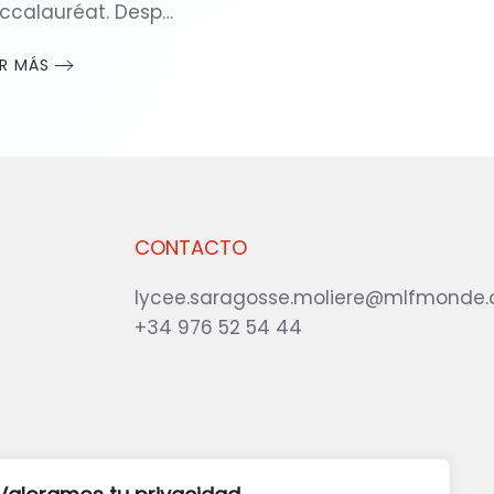
ccalauréat. Desp…
ER MÁS
CONTACTO
lycee.saragosse.moliere@mlfmonde.
+34 976 52 54 44
eb?
DANOS TU OPINIÓN