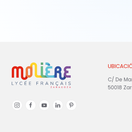
UBICACI
C/ De Ma
50018 Za