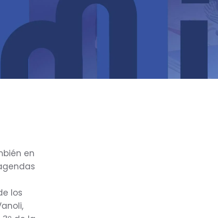
mbién en
s agendas
l
de los
anoli,