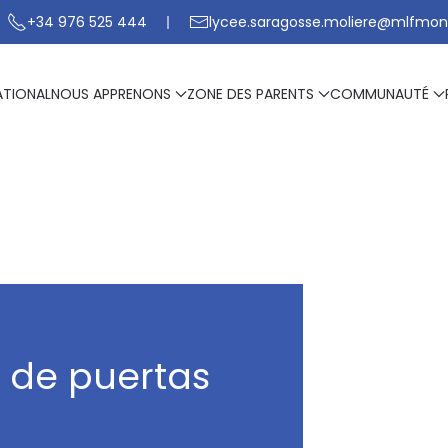
+34 976 525 444
lycee.saragosse.moliere@mlfmon
ATIONAL
NOUS APPRENONS
ZONE DES PARENTS
COMMUNAUTÉ
a de puertas