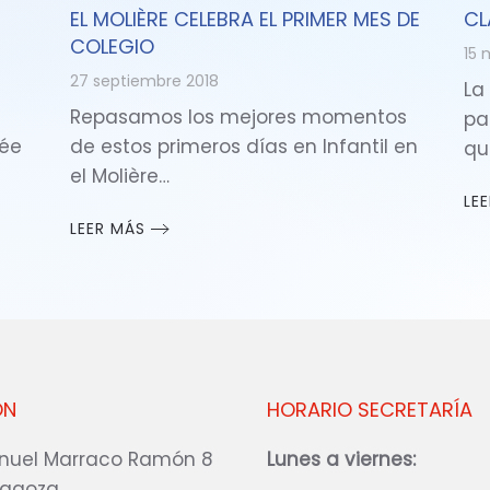
EL MOLIÈRE CELEBRA EL PRIMER MES DE
CL
COLEGIO
15 
27 septiembre 2018
La
Repasamos los mejores momentos
pa
cée
de estos primeros días en Infantil en
qu
el Molière…
LE
LEER MÁS
ÓN
HORARIO SECRETARÍA
nuel Marraco Ramón 8
Lunes a viernes:
ragoza