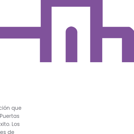
ción que
 Puertas
ito. Los
res de