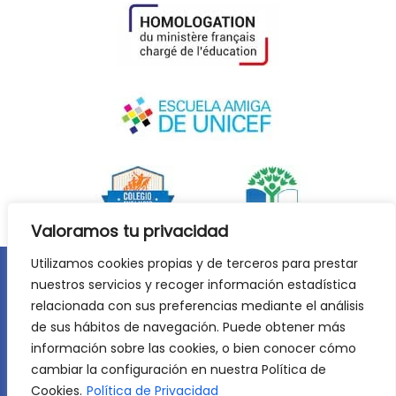
Valoramos tu privacidad
Utilizamos cookies propias y de terceros para prestar
nuestros servicios y recoger información estadística
Aviso legal
Política de privacidad
relacionada con sus preferencias mediante el análisis
Política de cookies
de sus hábitos de navegación. Puede obtener más
©
2026
Lycée Français Molière de Zaragoza. Todos los
información sobre las cookies, o bien conocer cómo
derechos reservados. Desarrollo web:
Jiménez Carbó Digital
.
cambiar la configuración en nuestra Política de
Cookies.
Política de Privacidad