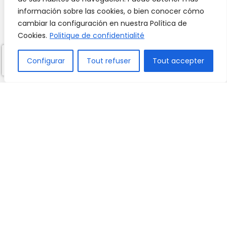
información sobre las cookies, o bien conocer cómo
cambiar la configuración en nuestra Política de
Cookies.
Politique de confidentialité
LOCALISATION
Configurar
Tout refuser
Tout accepter
C/ Manuel Marraco Ramón 8
50018 Saragosse
HEURES DE SECRÉTARIAT
Du lundi au vendredi :
8:00 - 13:30
14:30 - 17:00*
*Mercredi après-midi fermé
CONTACT