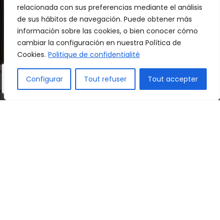
apprend mieux lorsqu'il se sent écouté,
relacionada con sus preferencias mediante el análisis
accompagné et valorisé. Au cours de cette
de sus hábitos de navegación. Puede obtener más
étape, votre enfant posera les bases du
información sobre las cookies, o bien conocer cómo
langage, de l'autonomie et de la coexistence,
cambiar la configuración en nuestra Política de
dans un environnement propice au jeu, à
Cookies.
Politique de confidentialité
l'exploration et à l'épanouissement.
Configurar
Tout refuser
Tout accepter
INSCRIPTION