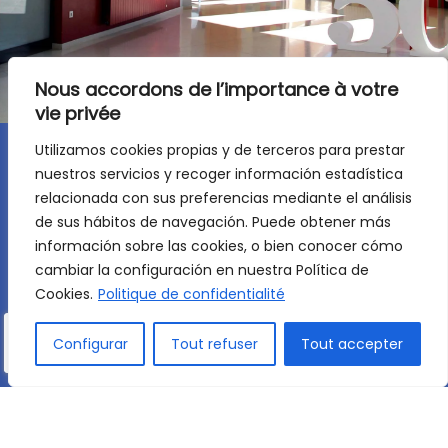
Nous accordons de l’importance à votre
vie privée
Utilizamos cookies propias y de terceros para prestar
nuestros servicios y recoger información estadística
relacionada con sus preferencias mediante el análisis
de sus hábitos de navegación. Puede obtener más
UNE PERSPECTIVE INTERNATIONALE
información sobre las cookies, o bien conocer cómo
cambiar la configuración en nuestra Política de
Réseau Mlfmonde
Cookies.
Politique de confidentialité
Configurar
Tout refuser
Tout accepter
Nous faisons partie du réseau international de l
Réseau
Mlfmonde
une association à but non
lucratif fondée en 1902 pour diffuser la langue
et la culture françaises par le biais d'une