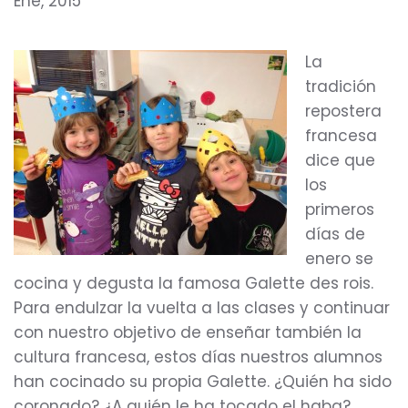
Ene, 2015
La
tradición
repostera
francesa
dice que
los
primeros
días de
enero se
cocina y degusta la famosa Galette des rois.
Para endulzar la vuelta a las clases y continuar
con nuestro objetivo de enseñar también la
cultura francesa, estos días nuestros alumnos
han cocinado su propia Galette. ¿Quién ha sido
coronado? ¿A quién le ha tocado el haba?