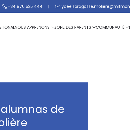
+34 976 525 444
lycee.saragosse.moliere@mlfmon
ATIONAL
NOUS APPRENONS
ZONE DES PARENTS
COMMUNAUTÉ
 alumnas de
olière