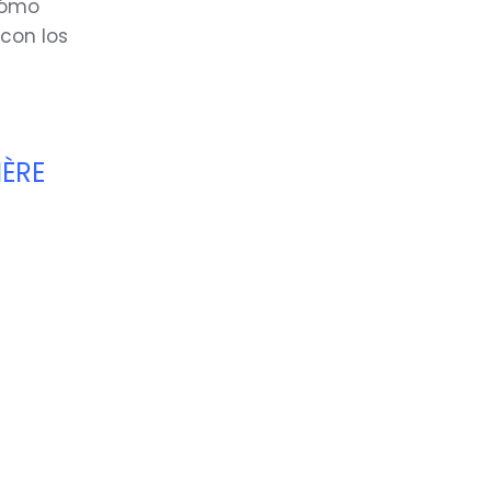
cómo
 con los
IÈRE