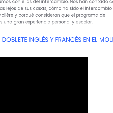
lamos con ellas del intercambio. Nos han contado 
ías lejos de sus casas, cómo ha sido el intercambio
olière y porqué consideran que el programa de
s una gran experiencia personal y escolar.
: DOBLETE INGLÉS Y FRANCÉS EN EL MOL