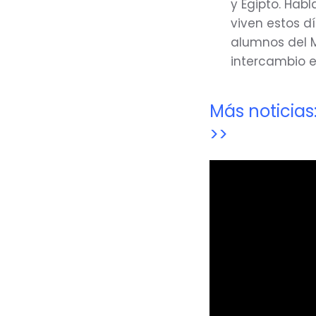
y Egipto. Hab
viven estos d
alumnos del M
intercambio e
Más noticias
>>