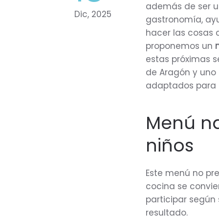
además de ser un
Dic, 2025
gastronomía, ayu
hacer las cosas 
proponemos un
estas próximas s
de Aragón y uno d
adaptados para q
Menú na
niños
Este menú no pre
cocina se convi
participar según
resultado.