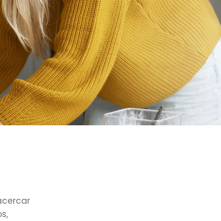
acercar
s,