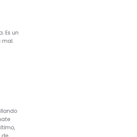
a. Es un
 mal.
allando
mate
ltimo,
s de