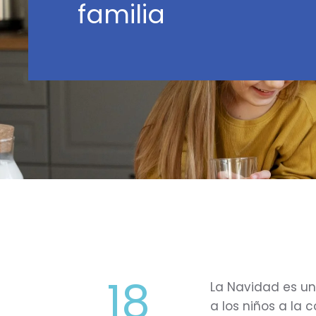
familia
18
La Navidad es u
a los niños a la c