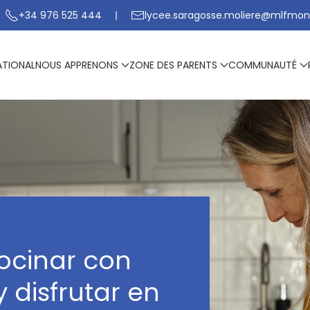
+34 976 525 444
lycee.saragosse.moliere@mlfmon
ATIONAL
NOUS APPRENONS
ZONE DES PARENTS
COMMUNAUTÉ
ocinar con
 disfrutar en