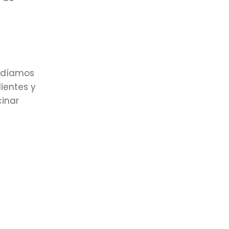
podíamos
ientes y
cinar