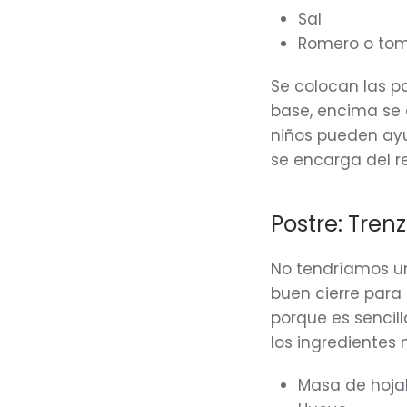
Sal
Romero o tomi
Se colocan las p
base, encima se a
niños pueden ayud
se encarga del re
Postre: Tren
No tendríamos un
buen cierre para
porque es sencill
los ingredientes 
Masa de hoja