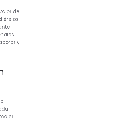
valor de
lière os
ante
onales
aborar y
n
la
ueda
mo el