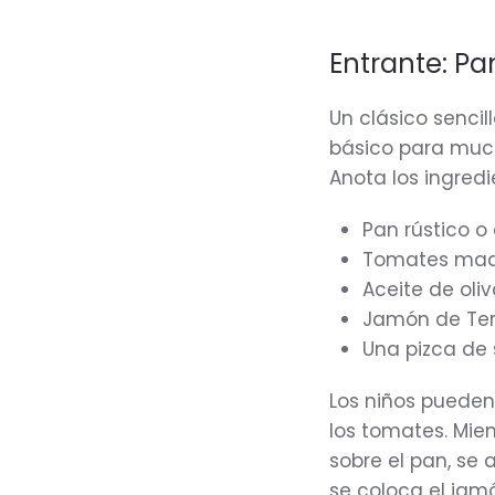
Entrante: P
Un clásico sencill
básico para much
Anota los ingredi
Pan rústico o
Tomates mad
Aceite de oliv
Jamón de Ter
Una pizca de 
Los niños pueden
los tomates. Mien
sobre el pan, se 
se coloca el jamó