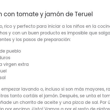
an con tomate y jamón de Teruel
o, rico y perfecto para iniciar a los niños en la cocin
os y con un buen producto es imposible que salga
entes y los pasos de preparación:
 de pueblo
uros
a virgen extra
uel
sal
 empezar lavando o, incluso si son más mayores, r
tras tanto cortáis el jamón. Después, se unta el to
añade un chorrito de aceite y una pizca de sal. Por ú
n por encima. ¡Listo! Vamos a por el resto de plato