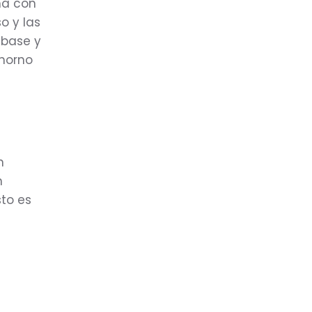
ha con
o y las
 base y
 horno
n
n
sto es