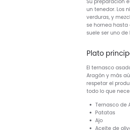
Su preparación e
un tenedor. Los n
verduras, y mezcl
se hornea hasta 
suele ser uno de
Plato princi
El ternasco asad
Aragón y más aún
respetar el prod
todo lo que nece
Ternasco de 
Patatas
Ajo
Aceite de oli