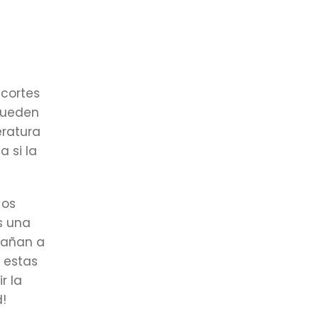
 cortes
 pueden
eratura
 si la
 os
s una
pañan a
r estas
r la
!