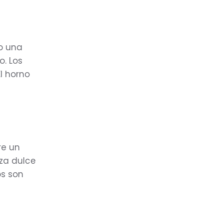
o una
o. Los
El horno
re un
za dulce
os son