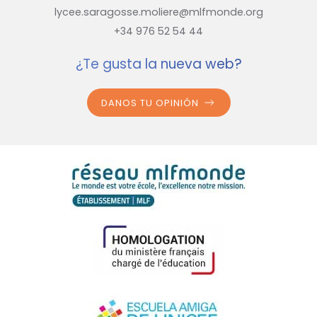
lycee.saragosse.moliere@mlfmonde.org
+34 976 52 54 44
¿Te gusta la nueva web?
DANOS TU OPINIÓN