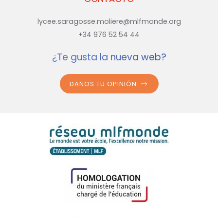
lycee.saragosse.moliere@mlfmonde.org
+34 976 52 54 44
¿Te gusta la nueva web?
DANOS TU OPINIÓN