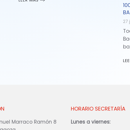
LEER MÁS
10
BA
27 
To
Ba
ba
LE
ÓN
HORARIO SECRETARÍA
nuel Marraco Ramón 8
Lunes a viernes:
ragoza