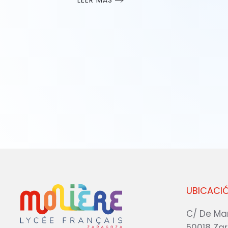
LEER MÁS
UBICACI
C/ De Ma
50018 Za