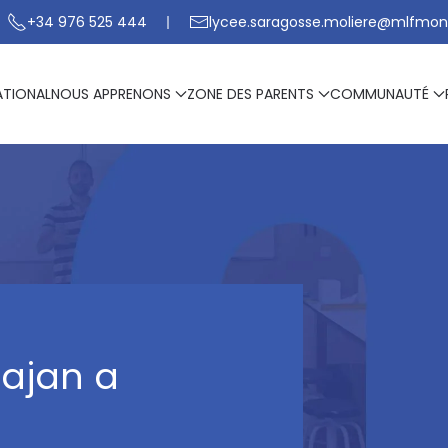
+34 976 525 444
lycee.saragosse.moliere@mlfmon
ATIONAL
NOUS APPRENONS
ZONE DES PARENTS
COMMUNAUTÉ
iajan a