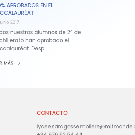
0% APROBADOS EN EL
CCALAURÉAT
junio 2017
dos nuestros alumnos de 2º de
chillerato han aprobado el
ccalauréat. Desp…
ER MÁS
CONTACTO
lycee.saragosse.moliere@mlfmonde.
+34 976 52 54 44