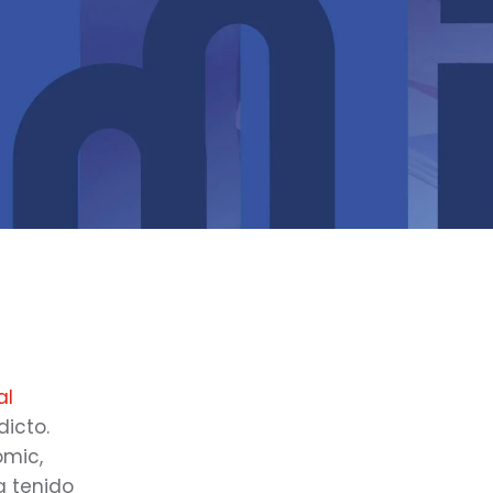
al
icto.
ómic,
a tenido