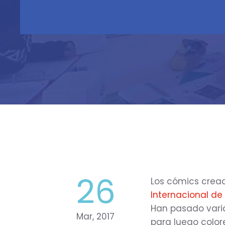
26
Los cómics cread
Internacional d
Han pasado varia
Mar, 2017
para luego color