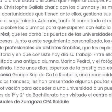
a la universidad o escuela que mejor se adapte. Para
e
, Christophe Gallais charla con los alumnos y les 
 oportunidades que tienen ante ellos, gestiona sus
ce el seguimiento. Además, tanto él como todo el e
a sobre los alumnos para que superen con éxito la
réat
, que les abrirá las puertas de las universidade
cesas. Junto a este seguimiento personalizado, lo
 de
profesionales de distintos ámbitos
, que les expli
toria y en qué consiste hoy día su trabajo. Entre ell
sitado una antigua alumna, Marina Pedrol, y el fotó
lindo. Hace unos días, expertos de la prestigiosa
es
ncesa
Groupe Sup de Co La Rochelle, una reconocid
ios francesa, les han presentado algunas pautas s
otivación para acceder a una universidad o un pu
s de 1º y 2º de Bachillerato han visitado el
centro d
suales de Zaragoza CPA Salduie
.