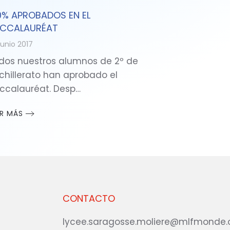
0% APROBADOS EN EL
CCALAURÉAT
junio 2017
dos nuestros alumnos de 2º de
chillerato han aprobado el
ccalauréat. Desp…
ER MÁS
CONTACTO
lycee.saragosse.moliere@mlfmonde.