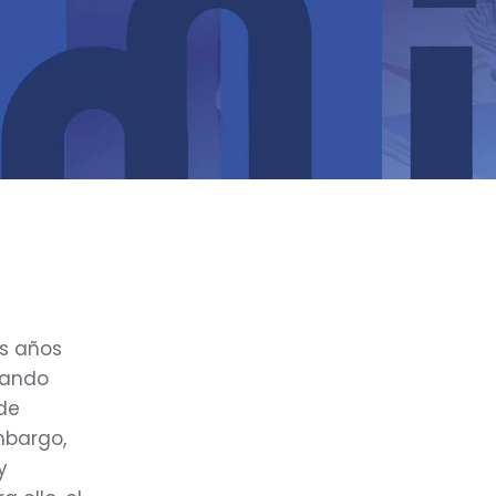
os años
uando
 de
mbargo,
y