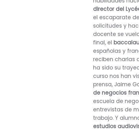
habilidades haci
director del Lycé
el escaparate de
solicitudes y ha
docente se vuelc
final, el
baccalau
españolas y fran
reciben charlas
ha sido su trayec
curso nos han vi
prensa, Jaime Ga
de negocios fra
escuela de negoc
entrevistas de m
trabajo. Y alumno
estudios audiovi