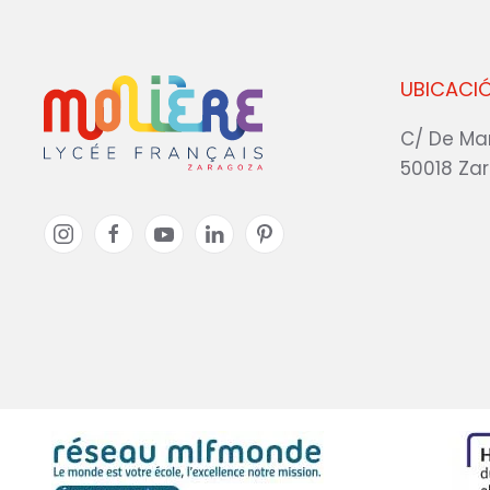
UBICACI
C/ De Ma
50018 Za