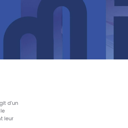
git d’un
le
t leur