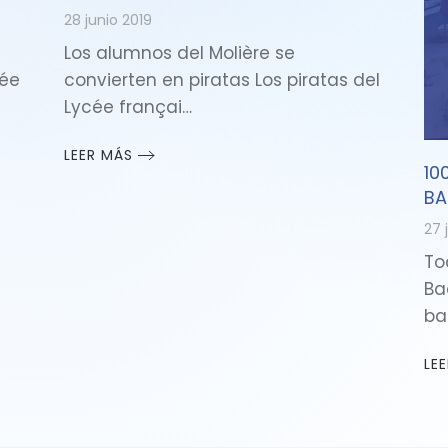
28 junio 2019
Los alumnos del Molière se
cée
convierten en piratas Los piratas del
Lycée françai…
LEER MÁS
10
BA
27 
To
Ba
ba
LE