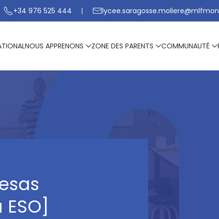
+34 976 525 444
lycee.saragosse.moliere@mlfmon
ATIONAL
NOUS APPRENONS
ZONE DES PARENTS
COMMUNAUTÉ
resas
a ESO]