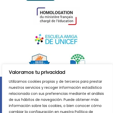
Valoramos tu privacidad
Utilizamos cookies propias y de terceros para prestar
nuestros servicios y recoger información estadística
Aviso legal
Política de privacidad
relacionada con sus preferencias mediante el análisis
Política de cookies
de sus hábitos de navegación. Puede obtener más
©
2026
Lycée Français Molière de Zaragoza. Todos los
información sobre las cookies, o bien conocer cómo
derechos reservados. Desarrollo web:
Jiménez Carbó Digital
.
cambiar la configuración en nuestra Política de