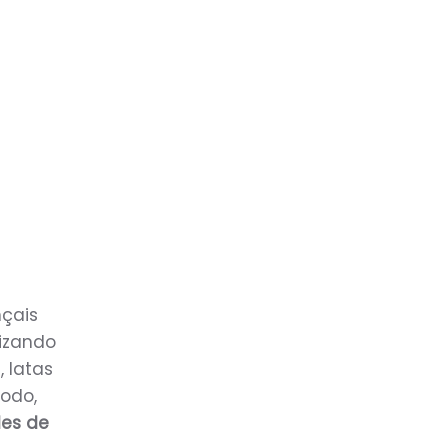
nçais
lizando
, latas
todo,
les de