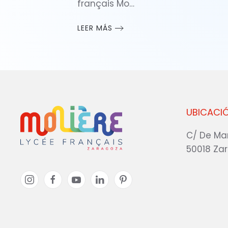
français Mo…
LEER MÁS
UBICACI
C/ De Ma
50018 Za