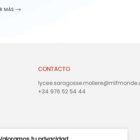
ER MÁS
CONTACTO
lycee.saragosse.moliere@mlfmonde.
+34 976 52 54 44
eb?
DANOS TU OPINIÓN
Valoramos tu privacidad