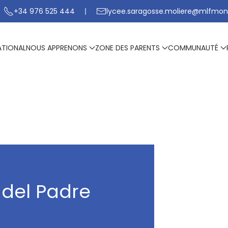
+34 976 525 444
lycee.saragosse.moliere@mlfmon
ATIONAL
NOUS APPRENONS
ZONE DES PARENTS
COMMUNAUTÉ
 del Padre