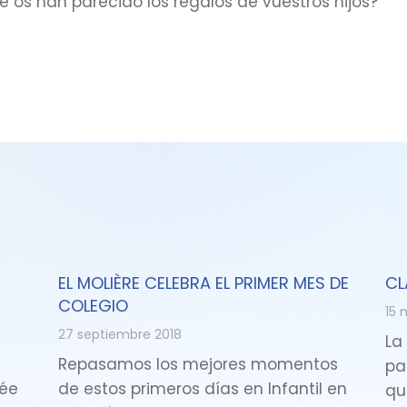
ué os han parecido los regalos de vuestros hijos?
EL MOLIÈRE CELEBRA EL PRIMER MES DE
CL
COLEGIO
15 
27 septiembre 2018
La
Repasamos los mejores momentos
pa
cée
de estos primeros días en Infantil en
qu