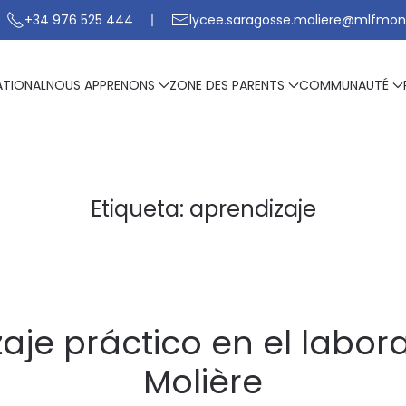
+34 976 525 444
lycee.saragosse.moliere@mlfmon
ATIONAL
NOUS APPRENONS
ZONE DES PARENTS
COMMUNAUTÉ
Etiqueta:
aprendizaje
aje práctico en el labora
Molière