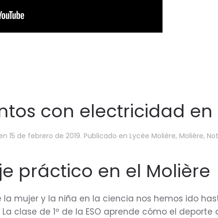
tos con electricidad en 
en
15 de febrero de 2019
. Publicado en
Lycée Molière
,
Molière
,
Not
je práctico en el Molière
e la mujer y la niña en la ciencia nos hemos ido hast
. La clase de 1º de la ESO aprende cómo el deporte