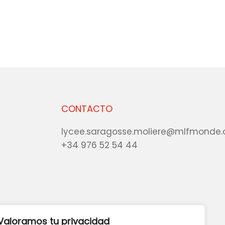
CONTACTO
lycee.saragosse.moliere@mlfmonde.
+34 976 52 54 44
eb?
DANOS TU OPINIÓN
Valoramos tu privacidad