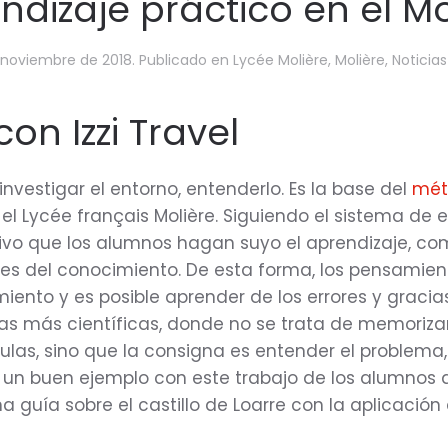
ndizaje práctico en el Mo
 noviembre de 2018
. Publicado en
Lycée Molière
,
Molière
,
Noticias
on Izzi Travel
nvestigar el entorno, entenderlo. Es la base del
mét
 el Lycée français Molière. Siguiendo el sistema de
ivo que los alumnos hagan suyo el aprendizaje, c
ases del conocimiento. De esta forma, los pensamie
iento y es posible aprender de los errores y gracias
as más científicas, donde no se trata de memorizar
las, sino que la consigna es entender el problema, 
un buen ejemplo con este trabajo de los alumnos de
 guía sobre el castillo de Loarre con la aplicación di