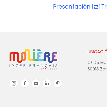
Presentación Izzi T
UBICACI
C/ De Ma
50018 Za