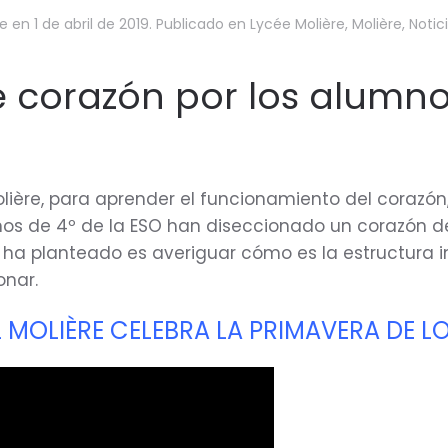
re
en
1 de abril de 2019
. Publicado en
Lycée Molière
,
Molière
,
Notic
e corazón por los alumno
olière, para aprender el funcionamiento del corazón,
umnos de 4º de la ESO han diseccionado un corazón de
s ha planteado es averiguar cómo es la estructura 
onar.
 EL MOLIÈRE CELEBRA LA PRIMAVERA DE L