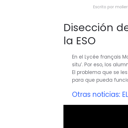
Escrito por
molie
Disección d
la ESO
En el Lycée français M
situ’. Por eso, los al
El problema que se le
para que pueda funci
Otras noticias: