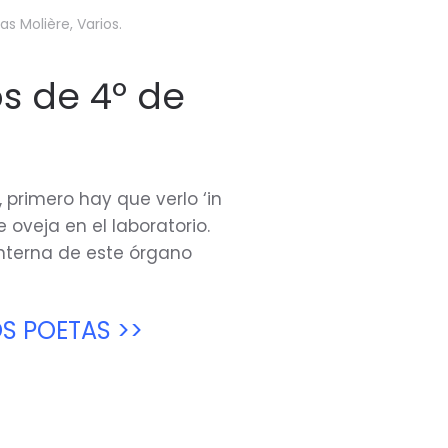
ias Molière
,
Varios
.
s de 4º de
 primero hay que verlo ‘in
 oveja en el laboratorio.
interna de este órgano
OS POETAS >>