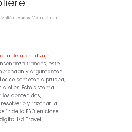
lière
 Molière
,
Varios
,
Vida cultural
.
odo de aprendizaje
 enseñanza francés, este
omprendan y argumenten.
ntos se someten a prueba,
 a ellos. Este sistema
 los contenidos,
resolverlo y razonar la
 1º de la ESO en clase
gital Izzi Travel.