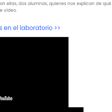
Son ellas, dos alumnas, quienes nos explican de qué 
e vídeo.
 en el laboratorio >>