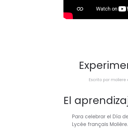
Experimen
Escrito por
moliere
El aprendiza
Para celebrar el Día d
Lycée français Molière